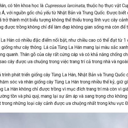
án, có tên khoa học là
Cupressus larcinata
, thuộc họ thực vật Cu
Á, với nguồn gốc chủ yếu từ Nhật Bản và Trung Quốc. Được biết 
 trở thành một biểu tượng không thể thiếu trong lĩnh vực cây cảnh
g được trồng không chỉ để làm đẹp không gian sống mà còn để th
La Hán có nhiều đặc điểm nổi bật, như chiều cao có thể đạt từ 1 
 giống như cây thông. Lá của Tùng La Hán mang lại màu sắc xanh
ng quanh. Thân gỗ của cây rất cứng cáp và có khả năng chống chọi 
ì sao cây được ưa chuộng trong việc trang trí cả trong nhà và ngoài 
 trình phát triển giống cây Tùng La Hán, Nhật Bản và Trung Quốc 
chăm sóc và nhân giống cây Tùng La Hán trong nhiều thế kỷ, giữ g
g La Hán không chỉ được trồng vì mục đích trang trí mà còn vì giá
ường tồn và phú quý, mang lại sự ấm áp và sang trọng cho không g
 trong những loại cây cảnh được ưa chuộng nhất trong khu vực Đôn