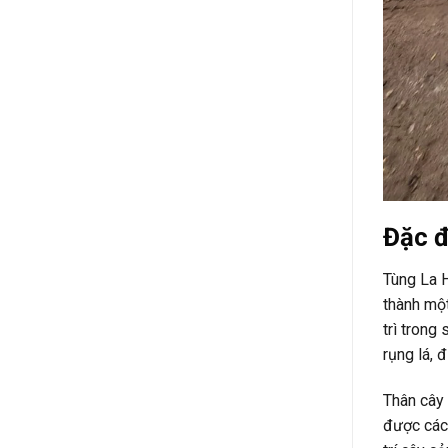
Đặc đ
Tùng La H
thành một
trì trong
rụng lá, 
Thân cây 
được các 