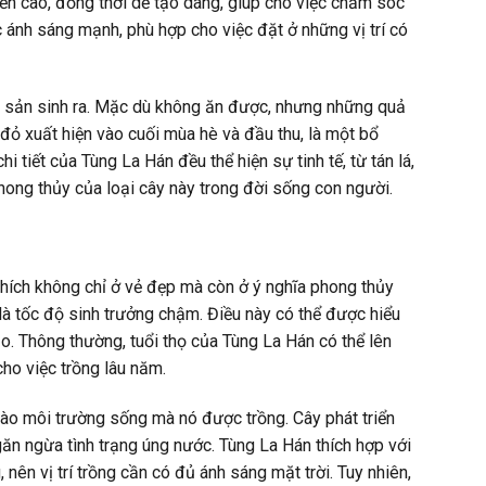
ền cao, đồng thời dễ tạo dáng, giúp cho việc chăm sóc
c ánh sáng mạnh, phù hợp cho việc đặt ở những vị trí có
y sản sinh ra. Mặc dù không ăn được, nhưng những quả
đỏ xuất hiện vào cuối mùa hè và đầu thu, là một bổ
tiết của Tùng La Hán đều thể hiện sự tinh tế, từ tán lá,
phong thủy của loại cây này trong đời sống con người.
thích không chỉ ở vẻ đẹp mà còn ở ý nghĩa phong thủy
là tốc độ sinh trưởng chậm. Điều này có thể được hiểu
o. Thông thường, tuổi thọ của Tùng La Hán có thể lên
cho việc trồng lâu năm.
ào môi trường sống mà nó được trồng. Cây phát triển
găn ngừa tình trạng úng nước. Tùng La Hán thích hợp với
nên vị trí trồng cần có đủ ánh sáng mặt trời. Tuy nhiên,