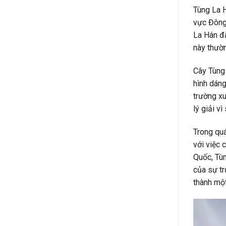
Tùng La H
vực Đông 
La Hán đã
này thườn
Cây Tùng 
hình dáng
trường xu
lý giải v
Trong quá
với việc 
Quốc, Tùn
của sự tr
thành một