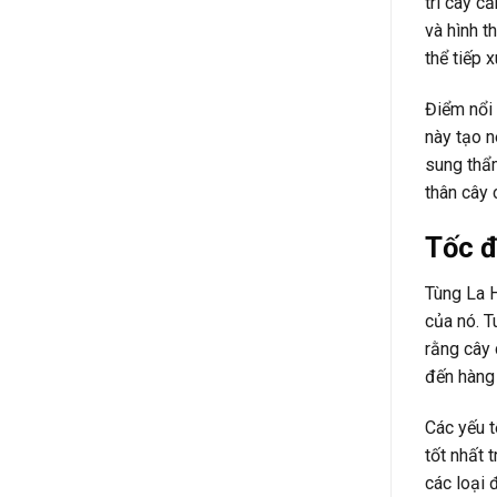
trí cây c
và hình t
thể tiếp x
Điểm nổi
này tạo n
sung thẩm
thân cây 
Tốc đ
Tùng La H
của nó. T
rằng cây 
đến hàng 
Các yếu t
tốt nhất 
các loại 