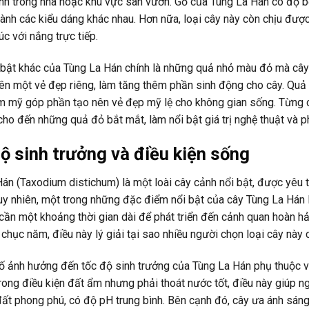
ảnh trong nhà hoặc khu vực sân vườn. Gỗ của Tùng La Hán có độ b
hành các kiểu dáng khác nhau. Hơn nữa, loại cây này còn chịu đượ
úc với nắng trực tiếp.
 bật khác của Tùng La Hán chính là những quả nhỏ màu đỏ mà câ
ên một vẻ đẹp riêng, làm tăng thêm phần sinh động cho cây. Quả 
 mỹ góp phần tạo nên vẻ đẹp mỹ lệ cho không gian sống. Từng chi 
cho đến những quả đỏ bắt mắt, làm nổi bật giá trị nghệ thuật và 
ộ sinh trưởng và điều kiện sống
án (Taxodium distichum) là một loài cây cảnh nổi bật, được yêu 
uy nhiên, một trong những đặc điểm nổi bật của cây Tùng La Hán 
cần một khoảng thời gian dài để phát triển đến cảnh quan hoàn hả
chục năm, điều này lý giải tại sao nhiều người chọn loại cây này 
ố ảnh hưởng đến tốc độ sinh trưởng của Tùng La Hán phụ thuộc v
trong điều kiện đất ẩm nhưng phải thoát nước tốt, điều này giúp n
đất phong phú, có độ pH trung bình. Bên cạnh đó, cây ưa ánh sáng, 