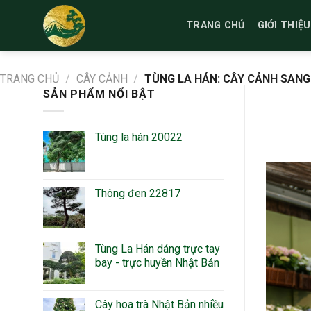
Bỏ
qua
TRANG CHỦ
GIỚI THIỆU
nội
dung
TRANG CHỦ
/
CÂY CẢNH
/
TÙNG LA HÁN: CÂY CẢNH SANG
SẢN PHẨM NỔI BẬT
Tùng la hán 20022
Thông đen 22817
Tùng La Hán dáng trực tay
bay - trực huyền Nhật Bản
Cây hoa trà Nhật Bản nhiều