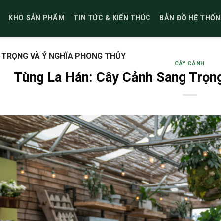
KHO SẢN PHẨM
TIN TỨC & KIẾN THỨC
BẢN ĐỒ HỆ THỐN
 TRỌNG VÀ Ý NGHĨA PHONG THỦY
CÂY CẢNH
Tùng La Hán: Cây Cảnh Sang Trọn