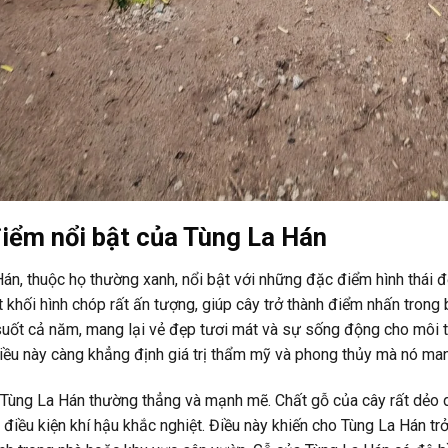
iểm nổi bật của Tùng La Hán
án, thuộc họ thường xanh, nổi bật với những đặc điểm hình thái độ
 khối hình chóp rất ấn tượng, giúp cây trở thành điểm nhấn trong
 suốt cả năm, mang lại vẻ đẹp tươi mát và sự sống động cho môi
điều này càng khẳng định giá trị thẩm mỹ và phong thủy mà nó man
Tùng La Hán thường thẳng và mạnh mẽ. Chất gỗ của cây rất dẻo da
điều kiện khí hậu khắc nghiệt. Điều này khiến cho Tùng La Hán tr