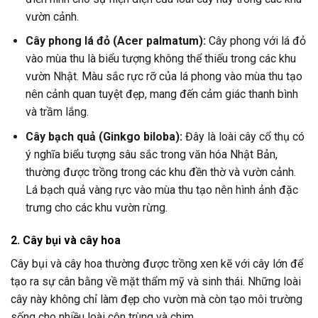
vườn cảnh.
Cây phong lá đỏ (Acer palmatum):
Cây phong với lá đỏ
vào mùa thu là biểu tượng không thể thiếu trong các khu
vườn Nhật. Màu sắc rực rỡ của lá phong vào mùa thu tạo
nên cảnh quan tuyệt đẹp, mang đến cảm giác thanh bình
và trầm lắng.
Cây bạch quả (Ginkgo biloba):
Đây là loài cây cổ thụ có
ý nghĩa biểu tượng sâu sắc trong văn hóa Nhật Bản,
thường được trồng trong các khu đền thờ và vườn cảnh.
Lá bạch quả vàng rực vào mùa thu tạo nên hình ảnh đặc
trưng cho các khu vườn rừng.
2. Cây bụi và cây hoa
Cây bụi và cây hoa thường được trồng xen kẽ với cây lớn để
tạo ra sự cân bằng về mặt thẩm mỹ và sinh thái. Những loài
cây này không chỉ làm đẹp cho vườn mà còn tạo môi trường
sống cho nhiều loài côn trùng và chim.