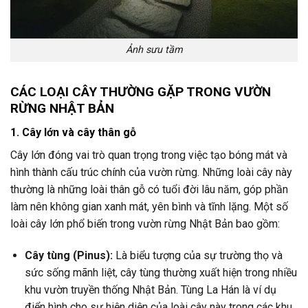
Ảnh sưu tầm
CÁC LOẠI CÂY THƯỜNG GẶP TRONG VƯỜN
RỪNG NHẬT BẢN
1. Cây lớn và cây thân gỗ
Cây lớn đóng vai trò quan trọng trong việc tạo bóng mát và
hình thành cấu trúc chính của vườn rừng. Những loài cây này
thường là những loài thân gỗ có tuổi đời lâu năm, góp phần
làm nên không gian xanh mát, yên bình và tĩnh lặng. Một số
loài cây lớn phổ biến trong vườn rừng Nhật Bản bao gồm:
Cây tùng (Pinus):
Là biểu tượng của sự trường thọ và
sức sống mãnh liệt, cây tùng thường xuất hiện trong nhiều
khu vườn truyền thống Nhật Bản. Tùng La Hán là ví dụ
điển hình cho sự hiện diện của loài cây này trong các khu