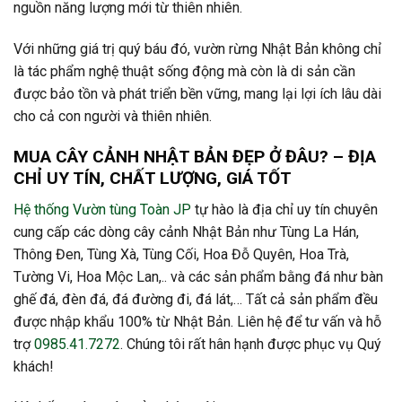
nguồn năng lượng mới từ thiên nhiên.
Với những giá trị quý báu đó, vườn rừng Nhật Bản không chỉ
là tác phẩm nghệ thuật sống động mà còn là di sản cần
được bảo tồn và phát triển bền vững, mang lại lợi ích lâu dài
cho cả con người và thiên nhiên.
MUA CÂY CẢNH NHẬT BẢN ĐẸP Ở ĐÂU? – ĐỊA
CHỈ UY TÍN, CHẤT LƯỢNG, GIÁ TỐT
Hệ thống Vườn tùng Toàn JP
tự hào là địa chỉ uy tín chuyên
cung cấp các dòng cây cảnh Nhật Bản như Tùng La Hán,
Thông Đen, Tùng Xà, Tùng Cối, Hoa Đỗ Quyên, Hoa Trà,
Tường Vi, Hoa Mộc Lan,.. và các sản phẩm bằng đá như bàn
ghế đá, đèn đá, đá đường đi, đá lát,… Tất cả sản phẩm đều
được nhập khẩu 100% từ Nhật Bản. Liên hệ để tư vấn và hỗ
trợ
0985.41.7272
. Chúng tôi rất hân hạnh được phục vụ Quý
khách!