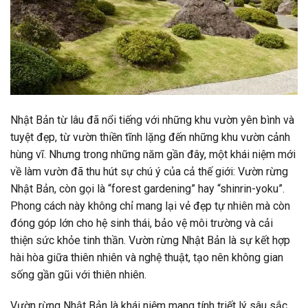
Nhật Bản từ lâu đã nổi tiếng với những khu vườn yên bình và
tuyệt đẹp, từ vườn thiền tĩnh lặng đến những khu vườn cảnh
hùng vĩ. Nhưng trong những năm gần đây, một khái niệm mới
về làm vườn đã thu hút sự chú ý của cả thế giới: Vườn rừng
Nhật Bản, còn gọi là “forest gardening” hay “shinrin-yoku”.
Phong cách này không chỉ mang lại vẻ đẹp tự nhiên mà còn
đóng góp lớn cho hệ sinh thái, bảo vệ môi trường và cải
thiện sức khỏe tinh thần. Vườn rừng Nhật Bản là sự kết hợp
hài hòa giữa thiên nhiên và nghệ thuật, tạo nên không gian
sống gần gũi với thiên nhiên.
Vườn rừng Nhật Bản là khái niệm mang tính triết lý sâu sắc,