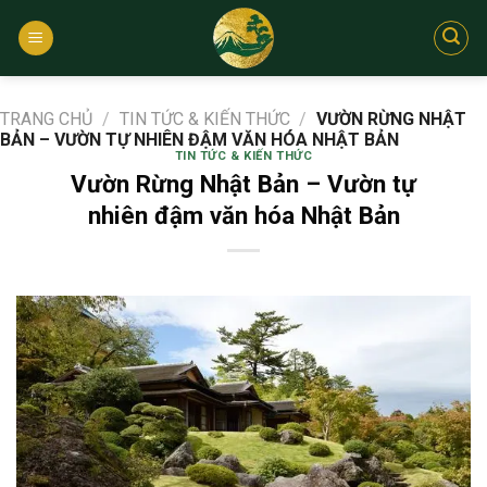
Bỏ
qua
nội
dung
TRANG CHỦ
/
TIN TỨC & KIẾN THỨC
/
VƯỜN RỪNG NHẬT
BẢN – VƯỜN TỰ NHIÊN ĐẬM VĂN HÓA NHẬT BẢN
TIN TỨC & KIẾN THỨC
Vườn Rừng Nhật Bản – Vườn tự
nhiên đậm văn hóa Nhật Bản