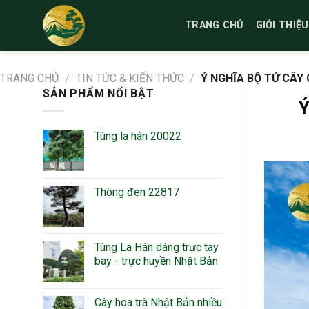
Bỏ
qua
TRANG CHỦ
GIỚI THIỆU
nội
dung
TRANG CHỦ
/
TIN TỨC & KIẾN THỨC
/
Ý NGHĨA BỘ TỨ CÂY
SẢN PHẨM NỔI BẬT
Ý
Tùng la hán 20022
Thông đen 22817
Tùng La Hán dáng trực tay
bay - trực huyền Nhật Bản
Cây hoa trà Nhật Bản nhiều