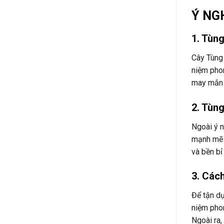
Ý NG
1. Tùn
Cây Tùng 
niệm phon
may mắn v
2. Tùng
Ngoài ý n
mạnh mẽ v
và bền bỉ
3. Cách
Để tận dụ
niệm phon
Ngoài ra,