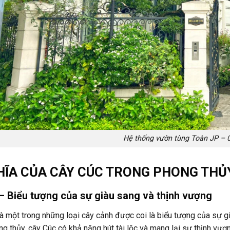
Hệ thống vườn tùng Toàn JP – 
HĨA CỦA CÂY CÚC TRONG PHONG THỦ
 – Biểu tượng của sự giàu sang và thịnh vượng
à một trong những loại cây cảnh được coi là biểu tượng của sự g
g thủy, cây Cúc có khả năng hút tài lộc và mang lại sự thịnh vượ