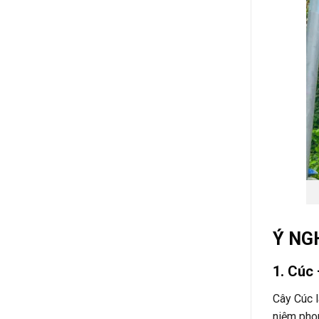
Ý NG
1. Cúc
Cây Cúc l
niệm phon