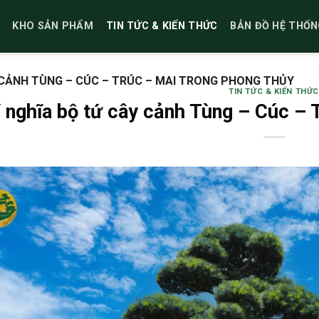
KHO SẢN PHẨM
TIN TỨC & KIẾN THỨC
BẢN ĐỒ HỆ THỐN
 CẢNH TÙNG – CÚC – TRÚC – MAI TRONG PHONG THỦY
TIN TỨC & KIẾN THỨC
 nghĩa bộ tứ cây cảnh Tùng – Cúc – 