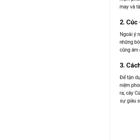
may và tà
2. Cúc
Ngoài ý n
những bô
cũng ám c
3. Cách
Để tận dụ
niệm phon
ra, cây C
sự giàu s