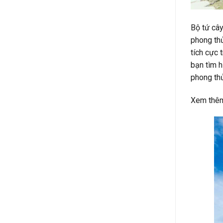
Bộ tứ câ
phong thủ
tích cực 
bạn tìm h
phong thủ
Xem thê