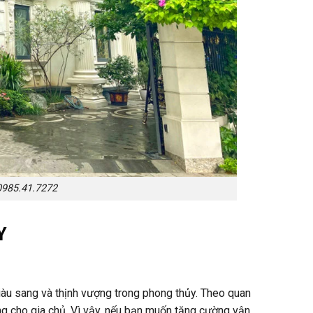
0985.41.7272
Y
iàu sang và thịnh vượng trong phong thủy. Theo quan
ng cho gia chủ. Vì vậy, nếu bạn muốn tăng cường vận