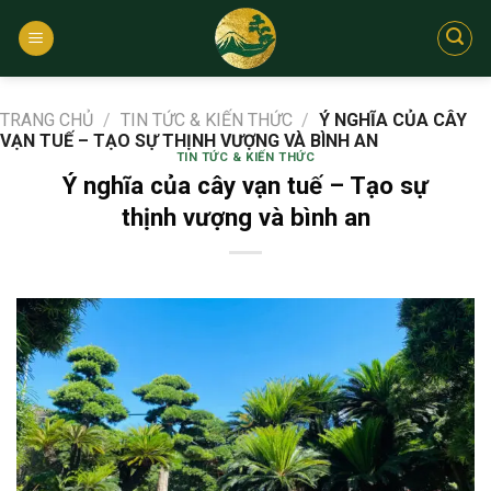
Bỏ
qua
nội
dung
TRANG CHỦ
/
TIN TỨC & KIẾN THỨC
/
Ý NGHĨA CỦA CÂY
VẠN TUẾ – TẠO SỰ THỊNH VƯỢNG VÀ BÌNH AN
TIN TỨC & KIẾN THỨC
Ý nghĩa của cây vạn tuế – Tạo sự
thịnh vượng và bình an