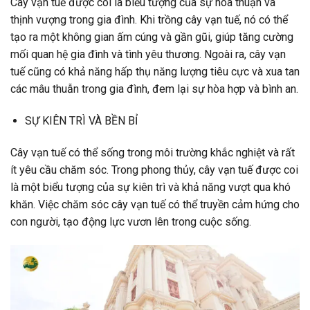
Cây vạn tuế được coi là biểu tượng của sự hòa thuận và
thịnh vượng trong gia đình. Khi trồng cây vạn tuế, nó có thể
tạo ra một không gian ấm cúng và gần gũi, giúp tăng cường
mối quan hệ gia đình và tình yêu thương. Ngoài ra, cây vạn
tuế cũng có khả năng hấp thụ năng lượng tiêu cực và xua tan
các mâu thuẫn trong gia đình, đem lại sự hòa hợp và bình an.
SỰ KIÊN TRÌ VÀ BỀN BỈ
Cây vạn tuế có thể sống trong môi trường khắc nghiệt và rất
ít yêu cầu chăm sóc. Trong phong thủy, cây vạn tuế được coi
là một biểu tượng của sự kiên trì và khả năng vượt qua khó
khăn. Việc chăm sóc cây vạn tuế có thể truyền cảm hứng cho
con người, tạo động lực vươn lên trong cuộc sống.