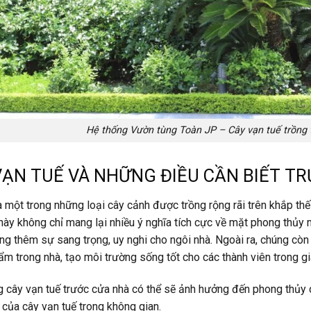
Hệ thống Vườn tùng Toàn JP – Cây vạn tuế trồng
VẠN TUẾ VÀ NHỮNG ĐIỀU CẦN BIẾT T
à một trong những loại cây cảnh được trồng rộng rãi trên khắp thế g
này không chỉ mang lại nhiều ý nghĩa tích cực về mặt phong thủy 
ng thêm sự sang trọng, uy nghi cho ngôi nhà. Ngoài ra, chúng cò
m trong nhà, tạo môi trường sống tốt cho các thành viên trong gi
g cây vạn tuế trước cửa nhà có thể sẽ ảnh hưởng đến phong thủy củ
của cây vạn tuế trong không gian.