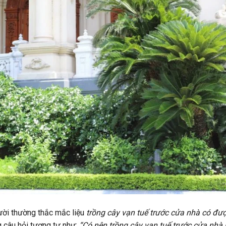
ười thường thắc mắc liệu
trồng cây vạn tuế trước cửa nhà có đư
 câu hỏi tương tự như:
“Có nên trồng cây vạn tuế trước cửa nhà