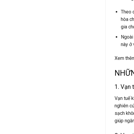
Theo q
hòa ch
gia ch
Ngoài 
này ở 
Xem thê
NHỮN
1. Vạn 
Vạn tuế k
nghiên cứ
sạch khôn
giúp ngă