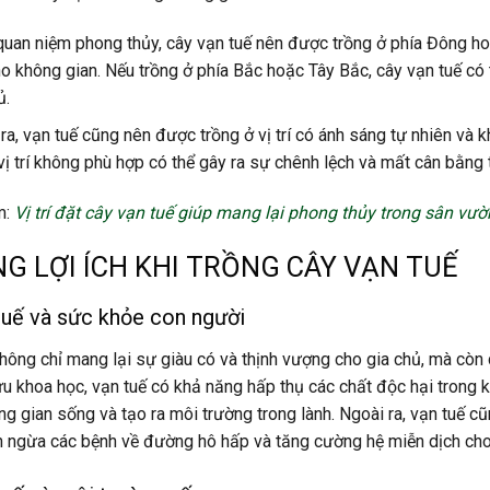
uan niệm phong thủy, cây vạn tuế nên được trồng ở phía Đông ho
o không gian. Nếu trồng ở phía Bắc hoặc Tây Bắc, cây vạn tuế có 
ủ.
ra, vạn tuế cũng nên được trồng ở vị trí có ánh sáng tự nhiên và k
vị trí không phù hợp có thể gây ra sự chênh lệch và mất cân bằng
m:
Vị trí đặt cây vạn tuế giúp mang lại phong thủy trong sân vườ
G LỢI ÍCH KHI TRỒNG CÂY VẠN TUẾ
tuế và sức khỏe con người
hông chỉ mang lại sự giàu có và thịnh vượng cho gia chủ, mà còn
u khoa học, vạn tuế có khả năng hấp thụ các chất độc hại trong 
g gian sống và tạo ra môi trường trong lành. Ngoài ra, vạn tuế 
n ngừa các bệnh về đường hô hấp và tăng cường hệ miễn dịch cho