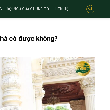
G
ĐỘI NGŨ CỦA CHÚNG TÔI
LIÊN HỆ
 nhà có được không?