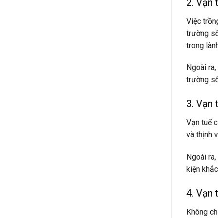
2. Vạn 
Việc trồn
trường số
trong lành
Ngoài ra,
trường số
3. Vạn 
Vạn tuế c
và thịnh 
Ngoài ra,
kiện khắc
4. Vạn 
Không chỉ