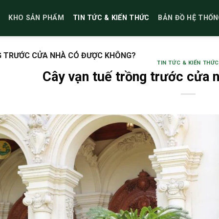
KHO SẢN PHẨM
TIN TỨC & KIẾN THỨC
BẢN ĐỒ HỆ THỐN
G TRƯỚC CỬA NHÀ CÓ ĐƯỢC KHÔNG?
TIN TỨC & KIẾN THỨC
Cây vạn tuế trồng trước cửa