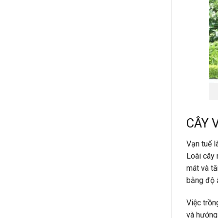
CÂY 
Vạn tuế l
Loài cây 
mát và tă
bằng độ ẩ
Việc trồn
và hướng 