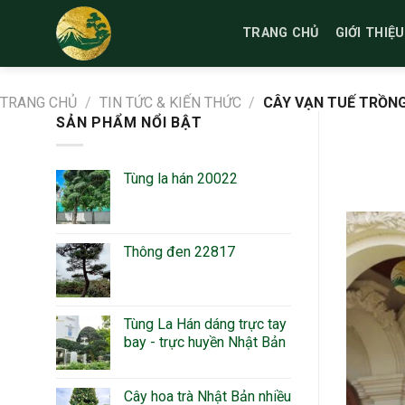
Bỏ
qua
TRANG CHỦ
GIỚI THIỆU
nội
dung
TRANG CHỦ
/
TIN TỨC & KIẾN THỨC
/
CÂY VẠN TUẾ TRỒN
SẢN PHẨM NỔI BẬT
Tùng la hán 20022
Thông đen 22817
Tùng La Hán dáng trực tay
bay - trực huyền Nhật Bản
Cây hoa trà Nhật Bản nhiều