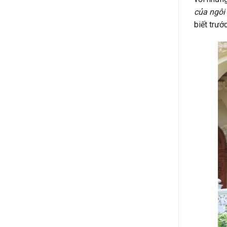
của ngôi
biết trướ